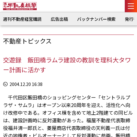
週刊不動産経営購読
広告出稿
バックナンバー検索
発行
不動産トピックス
交遊録 飯田橋ラムラ建設の教訓を理科大タワ
ー計画に活かす
2004.12.20 16:38
千代田区飯田橋のショッピングセンター「セントラルプ
ラザ・サムラ」はオープン以来20周年を迎え、活性化へ向
け改修中である。オフィス棟を含めて地上2階建ての同ビル
は、建設計画時に反対運動があった。福屋不動産代表取締
役福井清一郎氏と、菱屋商店代表取締役の天利義一氏は付
近の地権者・ビルオーナーとして反対運動に参画。飯田橋