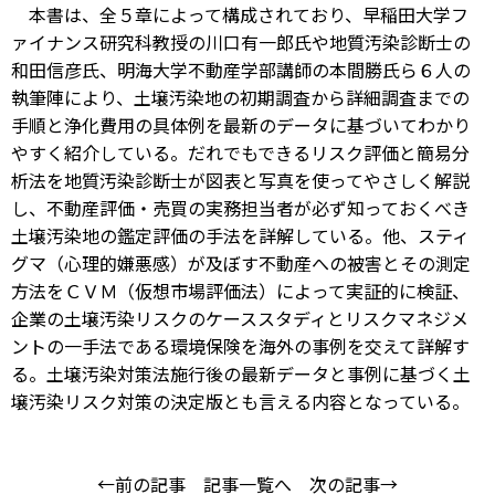
本書は、全５章によって構成されており、早稲田大学フ
ァイナンス研究科教授の川口有一郎氏や地質汚染診断士の
和田信彦氏、明海大学不動産学部講師の本間勝氏ら６人の
執筆陣により、土壌汚染地の初期調査から詳細調査までの
手順と浄化費用の具体例を最新のデータに基づいてわかり
やすく紹介している。だれでもできるリスク評価と簡易分
析法を地質汚染診断士が図表と写真を使ってやさしく解説
し、不動産評価・売買の実務担当者が必ず知っておくべき
土壌汚染地の鑑定評価の手法を詳解している。他、スティ
グマ（心理的嫌悪感）が及ぼす不動産への被害とその測定
方法をＣＶＭ（仮想市場評価法）によって実証的に検証、
企業の土壌汚染リスクのケーススタディとリスクマネジメ
ントの一手法である環境保険を海外の事例を交えて詳解す
る。土壌汚染対策法施行後の最新データと事例に基づく土
壌汚染リスク対策の決定版とも言える内容となっている。
←前の記事
記事一覧へ
次の記事→