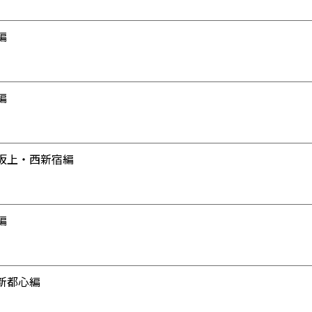
編
編
坂上・西新宿編
編
新都心編