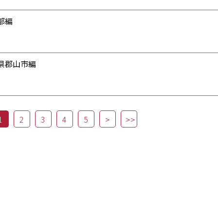
部編
県郡山市編
1
2
3
4
5