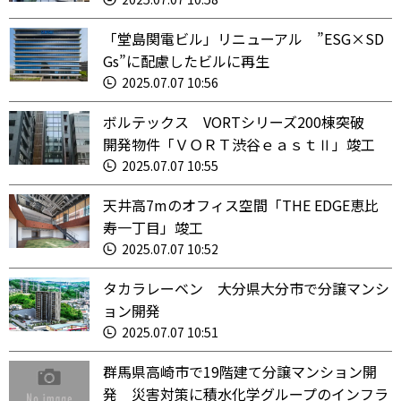
「堂島関電ビル」リニューアル ”ESG×SD
Gs”に配慮したビルに再生
2025.07.07 10:56
ボルテックス VORTシリーズ200棟突破
開発物件「ＶＯＲＴ渋谷ｅａｓｔⅡ」竣工
2025.07.07 10:55
天井高7mのオフィス空間「THE EDGE恵比
寿一丁目」竣工
2025.07.07 10:52
タカラレーベン 大分県大分市で分譲マンシ
ョン開発
2025.07.07 10:51
群馬県高崎市で19階建て分譲マンション開
発 災害対策に積水化学グループのインフラ