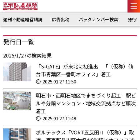
週刊不動産経営購読
広告出稿
バックナンバー検索
発行
発行日一覧
2025/1/27の検索結果
「S-GATE」が東北に初進出 「（仮称）仙
台市青葉区一番町オフィス」着工
2025.01.27 11:50
明石市・西明石地区でまちづくり起工 駅ビ
ルや分譲マンション・地域交流拠点など順次
着工
2025.01.27 11:48
ボルテックス「VORT五反田Ⅱ（仮称）」取