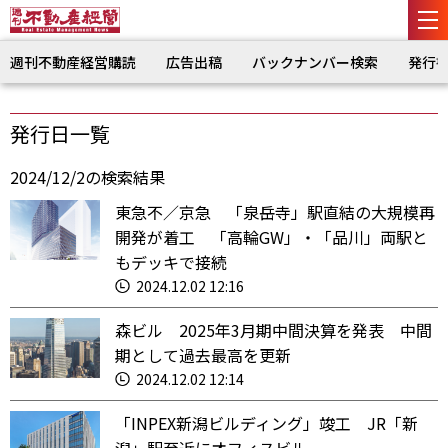
週刊不動産経営購読
広告出稿
バックナンバー検索
発行
発行日一覧
2024/12/2の検索結果
東急不／京急 「泉岳寺」駅直結の大規模再
開発が着工 「高輪GW」・「品川」両駅と
もデッキで接続
2024.12.02 12:16
森ビル 2025年3月期中間決算を発表 中間
期として過去最高を更新
2024.12.02 12:14
「INPEX新潟ビルディング」竣工 JR「新