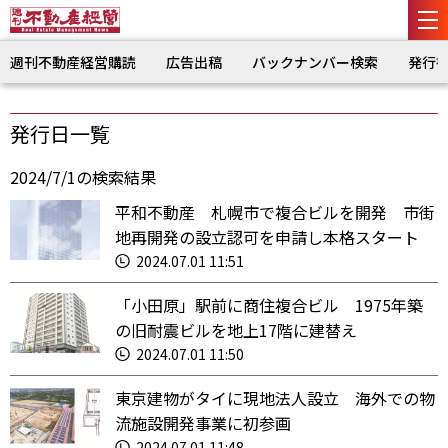
週刊不動産経営購読
広告出稿
バックナンバー検索
発行
発行日一覧
2024/7/1の検索結果
平和不動産 札幌市で複合ビルを開発 市街
地再開発の設立認可を申請し本格スタート
2024.07.01 11:51
「小田原」駅前に商住複合ビル 1975年築
の旧耐震ビルを地上17階に建替え
2024.07.01 11:50
東京建物がタイに現地法人設立 海外での物
流施設開発事業に初参画
2024.07.01 11:48