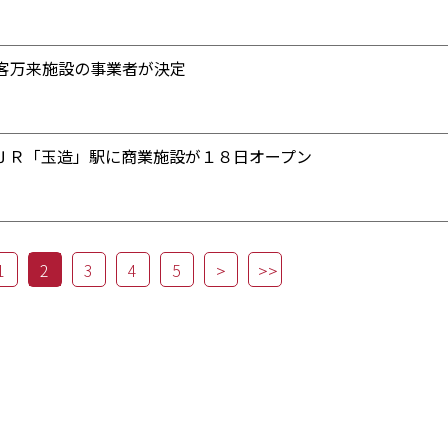
客万来施設の事業者が決定
ＪＲ「玉造」駅に商業施設が１８日オープン
1
2
3
4
5