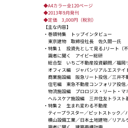
◆A4カラー全120ページ
◆2013年9月発刊
◆定価 3,000円（税別）
【主な内容】
・巻頭特集 トップインタビュー
東京建物 取締役社長 佐久間一氏
・特集１ 投資先として見るJリート（
識者に聞く アイビー総研
総合型 いちご不動産投資顧問／福岡
オフィス編 ジャパンリアルエステイ
商業施設編 阪急リート投信／三井不動
住宅編 東急不動産コンフォリア投信／
物流施設編 プロロジス・リート・マ
ヘルスケア施設編 三井住友トラスト基
・特集２ 生まれ変わる不動産
ティープラスター／ピットストック／ハ
横山設備工業／日本土地建物／リアル
識者に聞く 建築再構計画