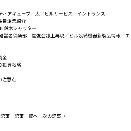
ロンティアキューブ／太平ビルサービス／イントランス
注目企業紹介
IL鈴木シャッター
経営者倶楽部 勉強会誌上再現／ビル設備機器新製品情報／エ
資金
の投資戦略
の注意点
の記事
記事一覧へ
次の記事→