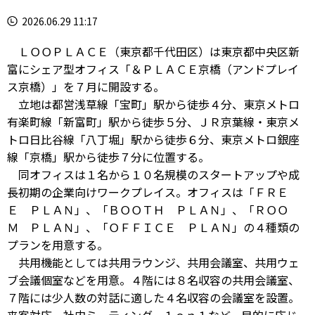
2026.06.29 11:17
ＬＯＯＰＬＡＣＥ（東京都千代田区）は東京都中央区新
富にシェア型オフィス「＆ＰＬＡＣＥ京橋（アンドプレイ
ス京橋）」を７月に開設する。
立地は都営浅草線「宝町」駅から徒歩４分、東京メトロ
有楽町線「新富町」駅から徒歩５分、ＪＲ京葉線・東京メ
トロ日比谷線「八丁堀」駅から徒歩６分、東京メトロ銀座
線「京橋」駅から徒歩７分に位置する。
同オフィスは１名から１０名規模のスタートアップや成
長初期の企業向けワークプレイス。オフィスは「ＦＲＥ
Ｅ ＰＬＡＮ」、「ＢＯＯＴＨ ＰＬＡＮ」、「ＲＯＯ
Ｍ ＰＬＡＮ」、「ＯＦＦＩＣＥ ＰＬＡＮ」の４種類の
プランを用意する。
共用機能としては共用ラウンジ、共用会議室、共用ウェ
ブ会議個室などを用意。４階には８名収容の共用会議室、
７階には少人数の対話に適した４名収容の会議室を設置。