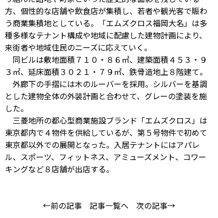
方、個性的な店舗や飲食店が集積し、若者や観光客で賑わ
う商業集積地としている。「エムズクロス福岡大名」は多
種多様なテナント構成や地域に配慮した建物計画により、
来街者や地域住民のニーズに応えていく。
同ビルは敷地面積７１０・８６㎡、建築面積４５３・９
３㎡、延床面積３０２１・７９㎡、鉄骨造地上８階建て。
外廊下の手摺には木のルーバーを採用。シルバーを基調
とした建物全体の外装計画と合わせて、グレーの塗装を施
した。
三菱地所の都心型商業施設ブランド「エムズクロス」は
東京都内で４物件を供給しているが、第５号物件で初めて
東京都以外での展開となった。入居テナントにはアパレ
ル、スポーツ、フィットネス、アミューズメント、コワー
キングなど８店舗が出店する。
←前の記事
記事一覧へ
次の記事→