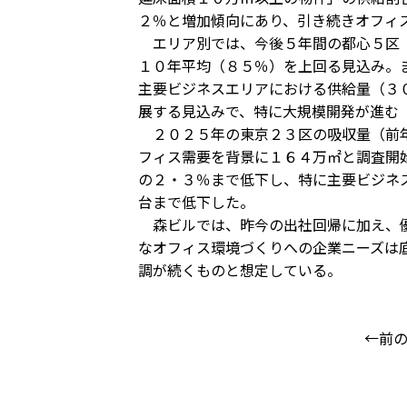
２％と増加傾向にあり、引き続きオフィ
エリア別では、今後５年間の都心５区（
１０年平均（８５％）を上回る見込み。
主要ビジネスエリアにおける供給量（３
展する見込みで、特に大規模開発が進む
２０２５年の東京２３区の吸収量（前年
フィス需要を背景に１６４万㎡と調査開
の２・３％まで低下し、特に主要ビジネ
台まで低下した。
森ビルでは、昨今の出社回帰に加え、優
なオフィス環境づくりへの企業ニーズは
調が続くものと想定している。
←前