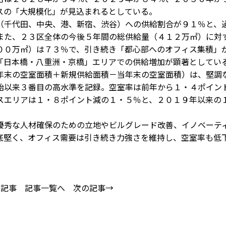
スの「大規模化」が見込まれるとしている。
千代田、中央、港、新宿、渋谷）への供給割合が９１％と、
また、２３区全体の今後５年間の総供給量（４１２万㎡）に対
００万㎡）は７３％で、引き続き「都心部へのオフィス集積」
「日本橋・八重洲・京橋」エリアでの供給増加が顕著としてい
末の空室面積＋新規供給面積－当年末の空室面積）は、堅調
始以来３番目の高水準を記録。空室率は前年から１・４ポイン
スエリアは１・８ポイント減の１・５％と、２０１９年以来の
秀な人材確保のための立地やビルグレード改善、イノベーテ
底堅く、オフィス需要は引き続き力強さを維持し、空室率も低
の記事
記事一覧へ
次の記事→