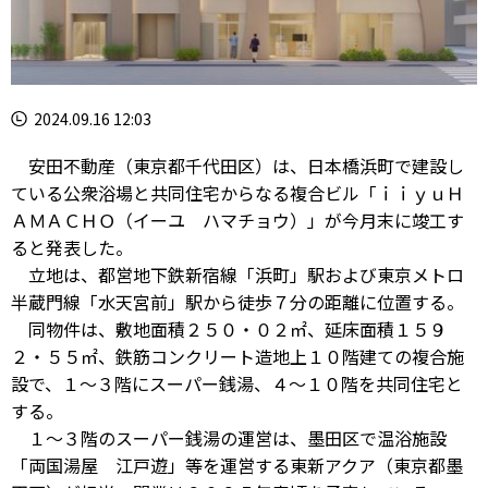
2024.09.16 12:03
安田不動産（東京都千代田区）は、日本橋浜町で建設し
ている公衆浴場と共同住宅からなる複合ビル「ｉｉｙｕＨ
ＡＭＡＣＨＯ（イーユ ハマチョウ）」が今月末に竣工す
ると発表した。
立地は、都営地下鉄新宿線「浜町」駅および東京メトロ
半蔵門線「水天宮前」駅から徒歩７分の距離に位置する。
同物件は、敷地面積２５０・０２㎡、延床面積１５９
２・５５㎡、鉄筋コンクリート造地上１０階建ての複合施
設で、１～３階にスーパー銭湯、４～１０階を共同住宅と
する。
１～３階のスーパー銭湯の運営は、墨田区で温浴施設
「両国湯屋 江戸遊」等を運営する東新アクア（東京都墨