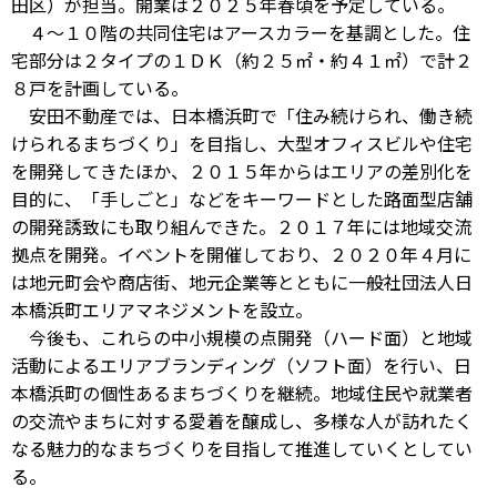
田区）が担当。開業は２０２５年春頃を予定している。
４～１０階の共同住宅はアースカラーを基調とした。住
宅部分は２タイプの１ＤＫ（約２５㎡・約４１㎡）で計２
８戸を計画している。
安田不動産では、日本橋浜町で「住み続けられ、働き続
けられるまちづくり」を目指し、大型オフィスビルや住宅
を開発してきたほか、２０１５年からはエリアの差別化を
目的に、「手しごと」などをキーワードとした路面型店舗
の開発誘致にも取り組んできた。２０１７年には地域交流
拠点を開発。イベントを開催しており、２０２０年４月に
は地元町会や商店街、地元企業等とともに一般社団法人日
本橋浜町エリアマネジメントを設立。
今後も、これらの中小規模の点開発（ハード面）と地域
活動によるエリアブランディング（ソフト面）を行い、日
本橋浜町の個性あるまちづくりを継続。地域住民や就業者
の交流やまちに対する愛着を醸成し、多様な人が訪れたく
なる魅力的なまちづくりを目指して推進していくとしてい
る。