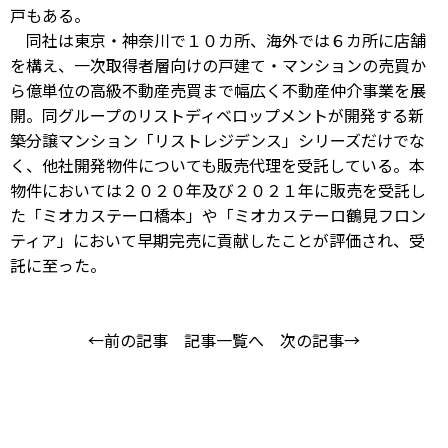
戸もある。
同社は東京・神奈川で１０カ所、海外では６カ所に店舗
を構え、一次取得者層向けの戸建て・マンションの売買か
ら億単位の高級不動産売買まで幅広く不動産仲介事業を展
開。同グループのリストディベロップメントが開発する新
築分譲マンション「リストレジデンス」シリーズだけでな
く、他社開発物件についても販売代理を受託している。本
物件においては２０２０年及び２０２１年に販売を受託し
た「ミオカステーロ橋本」や「ミオカステーロ鶴見フロン
ティア」において早期完売に貢献したことが評価され、受
託に至った。
←前の記事
記事一覧へ
次の記事→