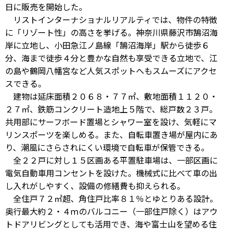
日に販売を開始した。
リストインターナショナルリアルティでは、物件の特徴
に「リゾート性」の高さを挙げる。神奈川県藤沢市鵠沼海
岸に立地し、小田急江ノ島線「鵠沼海岸」駅から徒歩６
分、海まで徒歩４分と豊かな自然も享受できる立地で、江
の島や鶴岡八幡宮など人気スポットへもスムーズにアクセ
スできる。
建物は延床面積２０６８・７７㎡、敷地面積１１２０・
２７㎡、鉄筋コンクリート造地上５階で、総戸数２３戸。
共用部にサーフボード置場とシャワー室を設け、気軽にマ
リンスポーツを楽しめる。また、自転車置き場が屋内にあ
り、潮風にさらされにくい環境で自転車が保管できる。
全２２戸に対し１５区画ある平置駐車場は、一部区画に
電気自動車用コンセントを設けた。機械式に比べて車の出
し入れがしやすく、設備の修繕費も抑えられる。
全住戸７２㎡超、角住戸比率８１％とゆとりある設計。
奥行最大約２・４ｍのバルコニー（一部住戸除く）はアウ
トドアリビングとしても活用でき、海や富士山を望める住