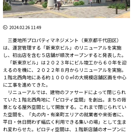
2024.02.26 11:49
三菱地所プロパティマネジメント（東京都千代田区）
は、運営管理する「新東京ビル」のリニューアルを実施
し、初出店を含む５店舗が順次オープンすると発表した。
「新東京ビル」は２０２３年にビル竣工から６０年を迎
えるのを機に、２０２２年８月からリニューアルを実施。
１階北西角地にある約１０００㎡の大規模店舗区画を中心
に工事を進めてきた。
リニューアルでは、建物のファサードによって閉じられ
ていた１階北西角地に「ピロティ空間」を創出。まちの背
景となる屋外空間として開放する。これまで閉じられてい
た空間を、「丸の内・有楽町エリアの就業者や来街者に、
平日・休日問わず幅広く利用できる集いの場」として生ま
れ変わらせた。ピロティ空間は、１階新店舗のオープンに