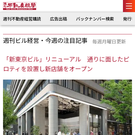
週刊不動産経営購読
広告出稿
バックナンバー検索
発行
週刊ビル経営・今週の注目記事
毎週月曜日更新
「新東京ビル」リニューアル 通りに面したピ
ロティを設置し新店舗をオープン