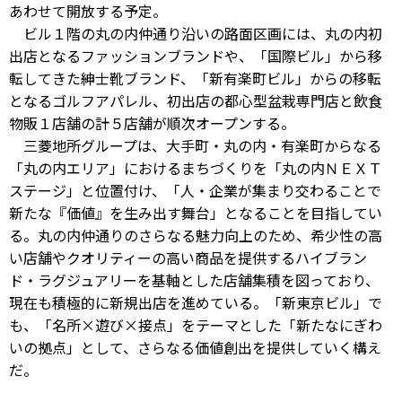
あわせて開放する予定。
ビル１階の丸の内仲通り沿いの路面区画には、丸の内初
出店となるファッションブランドや、「国際ビル」から移
転してきた紳士靴ブランド、「新有楽町ビル」からの移転
となるゴルフアパレル、初出店の都心型盆栽専門店と飲食
物販１店舗の計５店舗が順次オープンする。
三菱地所グループは、大手町・丸の内・有楽町からなる
「丸の内エリア」におけるまちづくりを「丸の内ＮＥＸＴ
ステージ」と位置付け、「人・企業が集まり交わることで
新たな『価値』を生み出す舞台」となることを目指してい
る。丸の内仲通りのさらなる魅力向上のため、希少性の高
い店舗やクオリティーの高い商品を提供するハイブラン
ド・ラグジュアリーを基軸とした店舗集積を図っており、
現在も積極的に新規出店を進めている。「新東京ビル」で
も、「名所×遊び×接点」をテーマとした「新たなにぎわ
いの拠点」として、さらなる価値創出を提供していく構え
だ。