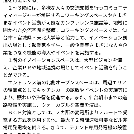
進を可能にする。
２～３階には、多様な人々の交流支援を行うコミュニテ
ィマネージャーが常駐するコワーキングスペースやさまざ
まなイベント活動が可能なカンファレンス施設等、地域に
開かれた交流空間を整備。コワーキングスペースでは、仙
台市・宮城県・東北大学等と協力して、イノベーション創
出の場として起業家や学生、一般企業等さまざまな人や企
業をつなぐ機能の導入やイベントを実施する。
１階のイノベーションスペースは、大型ビジョンを備
え、企業ＰＲや地域連携の場としてイベント活動を行うこ
とができる。
エントランス前の北側オープンスペースは、周辺エリア
の結節点としてキッチンカーの誘致やイベントの実施等に
より、賑わいや滞留を促進する。また、仙台朝市までの道
路整備を実施し、ウォーカブルな空間を演出。
ＢＣＰ対策としては、２カ所の変電所より２ルートで受
電する方式を採用する他、最大７２時間運転可能なビル非
常用発電機を備える。加えて、テナント専用発電機の設置