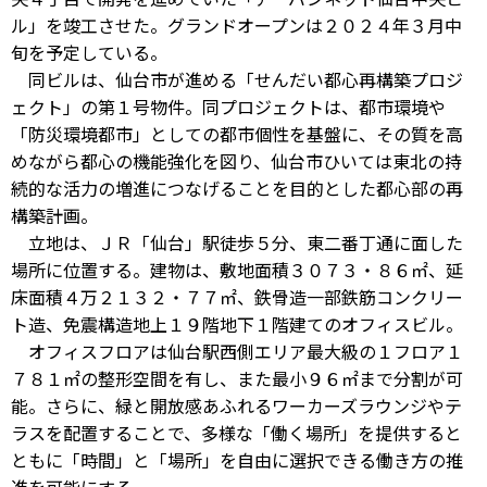
ル」を竣工させた。グランドオープンは２０２４年３月中
旬を予定している。
同ビルは、仙台市が進める「せんだい都心再構築プロジ
ェクト」の第１号物件。同プロジェクトは、都市環境や
「防災環境都市」としての都市個性を基盤に、その質を高
めながら都心の機能強化を図り、仙台市ひいては東北の持
続的な活力の増進につなげることを目的とした都心部の再
構築計画。
立地は、ＪＲ「仙台」駅徒歩５分、東二番丁通に面した
場所に位置する。建物は、敷地面積３０７３・８６㎡、延
床面積４万２１３２・７７㎡、鉄骨造一部鉄筋コンクリー
ト造、免震構造地上１９階地下１階建てのオフィスビル。
オフィスフロアは仙台駅西側エリア最大級の１フロア１
７８１㎡の整形空間を有し、また最小９６㎡まで分割が可
能。さらに、緑と開放感あふれるワーカーズラウンジやテ
ラスを配置することで、多様な「働く場所」を提供すると
ともに「時間」と「場所」を自由に選択できる働き方の推