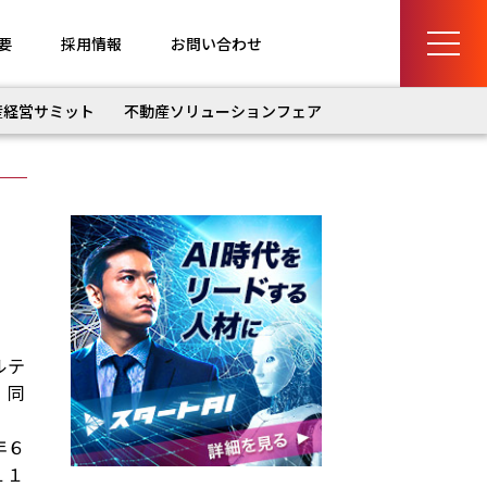
要
採用情報
お問い合わせ
産経営サミット
不動産ソリューションフェア
ルテ
、同
年６
１１