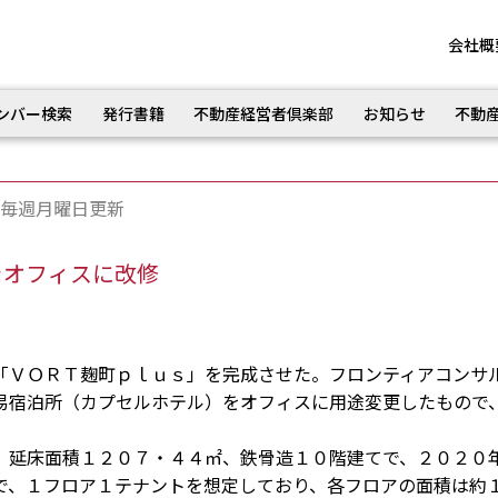
会社概
ンバー検索
発行書籍
不動産経営者倶楽部
お知らせ
不動
毎週月曜日更新
をオフィスに改修
ＶＯＲＴ麹町ｐｌｕｓ」を完成させた。フロンティアコンサ
易宿泊所（カプセルホテル）をオフィスに用途変更したもので
延床面積１２０７・４４㎡、鉄骨造１０階建てで、２０２０
で、１フロア１テナントを想定しており、各フロアの面積は約