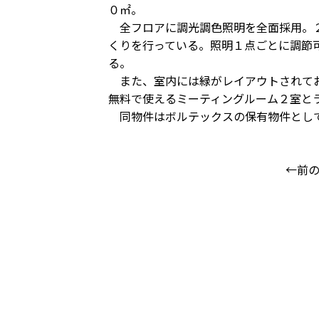
０㎡。
全フロアに調光調色照明を全面採用。２
くりを行っている。照明１点ごとに調節
る。
また、室内には緑がレイアウトされてお
無料で使えるミーティングルーム２室と
同物件はボルテックスの保有物件とし
←前