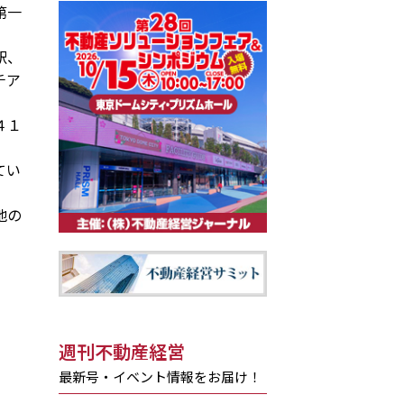
第一
駅、
チア
４１
。
てい
地の
週刊不動産経営
最新号・イベント情報をお届け！