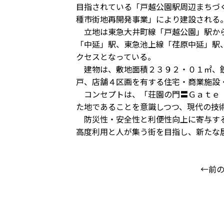
目指されている「戸越公園駅周辺まちづ
種市街地再開発事業」により建設される
立地は東急大井町線「戸越公園」駅から
「中延」駅、東急池上線「荏原中延」駅
クセスとなっている。
建物は、敷地面積２３９２・０１㎡、鉄
戸、店舗４区画を有する住宅・商業施設
コンセプトは、「荘園の門〓Ｇａｔｅ 
た地であることを意識しつつ、現代の技
防災性・安全性と利便性向上に寄与する
高度利用と人が集う街を目指し、新たな
←前