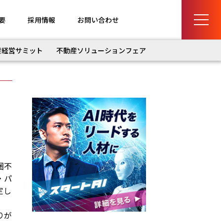
要
採用情報
お問い合わせ
産経営サミット
不動産ソリューションフェア
圏不
・パ
定し
りが