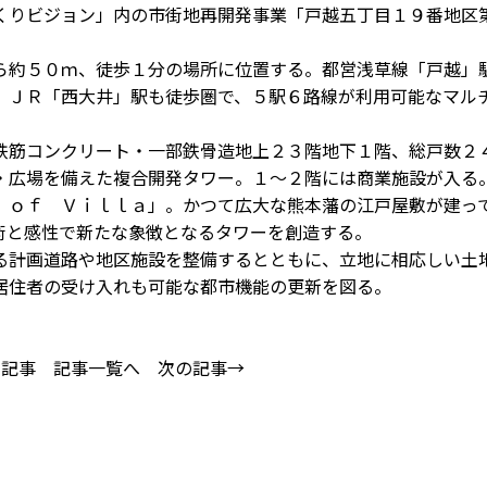
くりビジョン」内の市街地再開発事業「戸越五丁目１９番地区
。
約５０ｍ、徒歩１分の場所に位置する。都営浅草線「戸越」
、ＪＲ「西大井」駅も徒歩圏で、５駅６路線が利用可能なマル
筋コンクリート・一部鉄骨造地上２３階地下１階、総戸数２
・広場を備えた複合開発タワー。１～２階には商業施設が入る
ｏｆ Ｖｉｌｌａ」。かつて広大な熊本藩の江戸屋敷が建っ
術と感性で新たな象徴となるタワーを創造する。
計画道路や地区施設を整備するとともに、立地に相応しい土
居住者の受け入れも可能な都市機能の更新を図る。
の記事
記事一覧へ
次の記事→