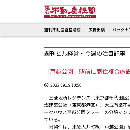
週刊不動産経営購読
広告出稿
バックナ
週刊ビル経営・今週の注目記事
「戸越公園」駅前に商住複合施設
2022.09.19 10:56
三菱地所レジデンス（東京都千代田区）
燃建築公社（東京都港区）、大成有楽不
ークハウス戸越公園タワー」の分譲マン
ている。
同物件は、東急大井町線「戸越公園」駅