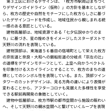
第３工区におけるデザインは、「枚方市駅周辺まちづく
りデザインガイドライン（仮称）」の方針を基本としなが
ら、枚方の歴史や自然をモチーフにした枚方らしさに基づ
いたデザインコードを作成し、地域住民から親しまれる統
一感のある意匠としている。
建物高層部は、地域資源である「七夕伝説ゆかりのま
ち」に基づき、星の煌めきをイメージしたスターダストで
天野川の流れを表現している。
建物頂部は、東海道５６番目の宿場町として栄えた枚方
の京街道と奈良・大和への磐船街道の分岐点「宗左の辻」
の道標をデザインモチーフとして、上空へ向かうベクトル
を印象付けるスカイラインとすることで、枚方のまちの道
標としてのシンボル性を表現している。また、頂部ツイン
タワーのカットデザインは、見る方角の違いにより表情が
変わることから、アフターコロナも見据えた多様性を享受
できる駅前再開発の象徴としていく。
建物中低層部は、枚方市駅の都市空間から施設の賑わい
へ、そして天野川の親水空間へと繋げていくループを表現