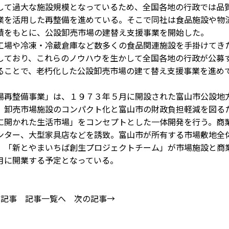
して過大な施設規模となっているため、全国各地の行政では品
業を活用した再整備を進めている。そこで同社は食品施設や物
績をもとに、公設卸売市場の建替え支援事業を開始した。
場や冷凍・冷蔵倉庫など数多くの食品関連施設を手掛けてき
しており、これらのノウハウを生かして全国各地の行政が公募
ることで、老朽化した公設卸売市場の建て替え支援事業を進め
再整備事業」は、１９７３年５月に開設された富山市公設地
。卸売市場施設のコンパクト化と富山市の財政負担軽減を図る
に開かれた生活市場」をコンセプトとした一体開発を行う。商
ンター、大型家具店などを誘致。富山市が所有する市場敷地全
、「新とやまいちば創生プロジェクトチーム」が市場施設と商
月に開業する予定となっている。
の記事
記事一覧へ
次の記事→