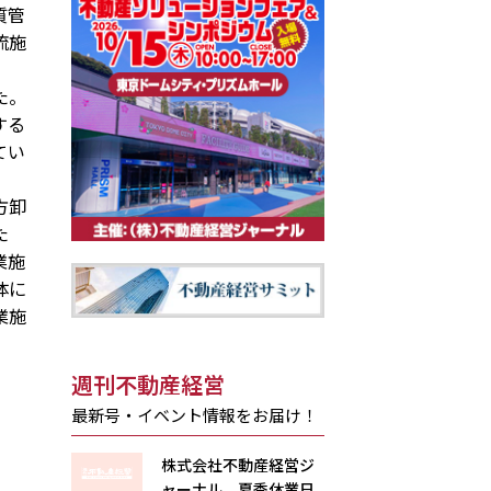
質管
流施
た。
する
てい
方卸
た
業施
体に
業施
週刊不動産経営
最新号・イベント情報をお届け！
株式会社不動産経営ジ
ャーナル 夏季休業日