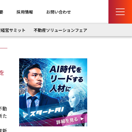
要
採用情報
お問い合わせ
産経営サミット
不動産ソリューションフェア
を
不動
新た
産新