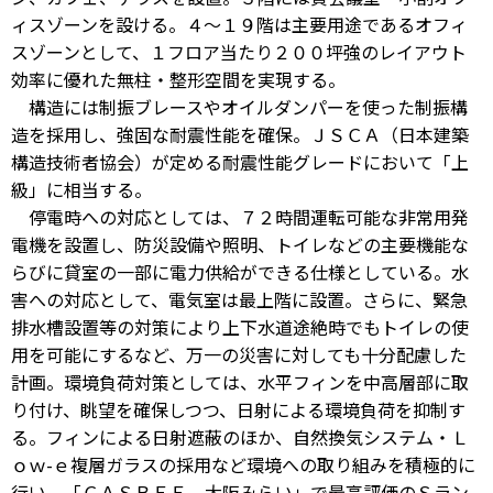
ィスゾーンを設ける。４～１９階は主要用途であるオフィ
スゾーンとして、１フロア当たり２００坪強のレイアウト
効率に優れた無柱・整形空間を実現する。
構造には制振ブレースやオイルダンパーを使った制振構
造を採用し、強固な耐震性能を確保。ＪＳＣＡ（日本建築
構造技術者協会）が定める耐震性能グレードにおいて「上
級」に相当する。
停電時への対応としては、７２時間運転可能な非常用発
電機を設置し、防災設備や照明、トイレなどの主要機能な
らびに貸室の一部に電力供給ができる仕様としている。水
害への対応として、電気室は最上階に設置。さらに、緊急
排水槽設置等の対策により上下水道途絶時でもトイレの使
用を可能にするなど、万一の災害に対しても十分配慮した
計画。環境負荷対策としては、水平フィンを中高層部に取
り付け、眺望を確保しつつ、日射による環境負荷を抑制す
る。フィンによる日射遮蔽のほか、自然換気システム・Ｌ
ｏｗ-ｅ複層ガラスの採用など環境への取り組みを積極的に
行い、「ＣＡＳＢＥＥ 大阪みらい」で最高評価のＳラン