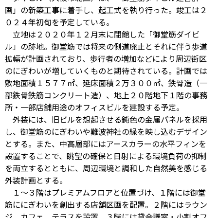
画」の新築工事に着手し、起工式を執り行った。竣工は２
０２４年初旬を予定している。
立地は２０２０年１２月末に閉館した「御堂筋ダイビ
ル」の跡地。御堂筋では将来の側道廃止とそれに伴う歩道
拡幅が計画されており、歩行者の増加などにより周辺街区
のにぎわいが増していくものと期待されている。計画では
敷地面積１５７７㎡、延床面積２万３００㎡、鉄骨造（一
部鉄骨鉄筋コンクリート造）、地上２０階地下１階の事務
所・一部店舗用途のオフィスビルを建設する予定。
外装には、旧ビルを想起させる鈍色の金属パネルを採用
し、御堂筋のにぎわいや難波神社の緑を映し込むデザイン
とする。また、中高層部にはアースカラーの水平フィンを
設置することで、眺望の確保と日射による環境負荷の抑制
を両立するとともに、周辺環境と調和した自然美を感じる
外装計画とする。
１～３階はプレミアムフロアと位置づけ、１階には御堂
筋ににぎわいを創出する店舗区画を配置。２階にはラウン
ジ、カフェ、テラスを設置。３階には貸会議室・小割オフ