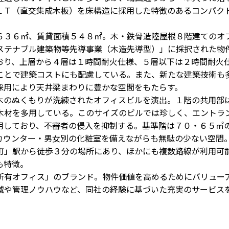
ＬＴ（直交集成木板）を床構造に採用した特徴のあるコンパク
３６㎡、賃貸面積５４８㎡。木・鉄骨造陸屋根８階建てのオ
ステナブル建築物等先導事業（木造先導型）」に採択された物
おり、上層から４層は１時間耐火仕様、５層以下は２時間耐火
ことで建築コストにも配慮している。また、新たな建築技術も
採用により天井梁まわりに豊かな空間をもたらす。
のぬくもりが洗練されたオフィスビルを演出。１階の共用部
木材を多用している。このサイズのビルでは珍しく、エントラ
用しており、不審者の侵入を抑制する。基準階は７０・６５㎡
カウンター・男女別の化粧室を備えながらも無駄の少ない空間
町」駅から徒歩３分の場所にあり、ほかにも複数路線が利用可
も特徴。
有オフィス」のブランド。物件価値を高めるためにバリュー
減や管理ノウハウなど、同社の経験に基づいた充実のサービス