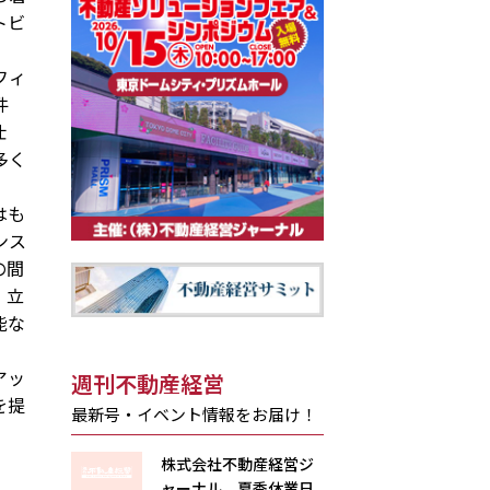
トビ
フィ
件
仕
多く
はも
ンス
の間
。立
能な
アッ
週刊不動産経営
を提
最新号・イベント情報をお届け！
株式会社不動産経営ジ
ャーナル 夏季休業日