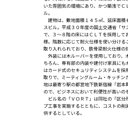
いた雰囲気の環境にあり、かつ築浅でＣ
ル。
建物は、敷地面積１４５㎡、延床面積６
スビル。平成３０年度の国土交通省「サ
で、３～８階の床にはＣＬＴを採用して
様。階数に応じて耐火仕様を使い分ける
取り入れられており、鉄骨梁耐火仕様の
外装には木ルーバーを使用しており、木
ちろん、専有部の内装や建付け家具にも
はカード式のセキュリティシステムを採
取りで、ミーティングルーム・キッチン
地は最寄り駅の都営地下鉄新宿線「岩本
ので、ビジネスにおいて利便性が高いの
ビル名の「ＶＯＲＴ」は同社の「区分所
プ工事を実施するとともに、コストの削
供するとしている。