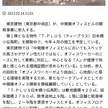
2022.02.14 11:01
東京建物（東京都中央区）が、中規模オフィスビルの開
発事業に参入する。
第１弾となる物件「Ｔ-ＰＬＵＳ（ティープラス）日本橋
小伝馬町」を開発中で、今年４月の竣工を予定している。
東京建物では「中規模オフィスビルにおいてもスペック
の高さやデザイン性だけではなく、オフィスワーカーのニ
ーズに対して柔軟に対応し、中心となる『人』が健康で快
適と感じられる環境空間が求められている」と分析。参入
の目的を「オフィスワーカーがより自由に、心地良いと感
じる環境を実現するため、新たなワークプレイスとしての
中規模オフィス開発を積極展開していく」としている。
「Ｔ-ＰＬＵＳ日本橋小伝馬町」は敷地面積４２０㎡、延
床面積２７８０㎡、鉄骨造地上９階。１階に店舗と駐車場
を配し、２～９階を賃貸オフィスとする。オフィスフロア