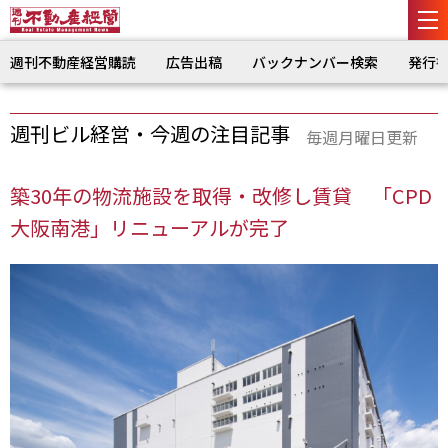
週刊不動産経営購読
広告出稿
バックナンバー検索
発行
週刊ビル経営・今週の注目記事
毎週月曜日更新
築30年の物流施設を取得・改修し賃貸 「CPD
大阪南港」リニューアルが完了