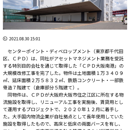
2021.08.30 15:01
センターポイント・ディベロップメント（東京都千代田
区、ＣＰＤ）は、同社がアセットマネジメント業務を受託
する特別目的会社を通じて取得した「ＣＰＤ大阪南港」の
大規模改修工事を完了した。物件は土地面積１万３４０９
㎡、延床面積２万５８３２㎡、鉄筋コンクリート・一部鉄
骨造７階建て（倉庫部分５階建て）。
同物件は、ＣＰＤが大阪府大阪市住之江区に所在する物
流施設を取得し、リニューアル工事を実施後、賃貸用とし
て運用するプロジェクトで、２０２０年１２月に着手し
た。大手国内物流企業が自社拠点として長年使用していた
施設を取得したもので、高床と低床の両面バースを有し、