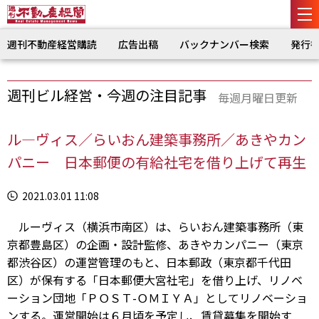
週刊不動産経営購読
広告出稿
バックナンバー検索
発行
週刊ビル経営・今週の注目記事
毎週月曜日更新
ル―ヴィス／らいおん建築事務所／あきやカン
パニー 日本郵便の有給社宅を借り上げて再生
2021.03.01 11:08
ルーヴィス（横浜市南区）は、らいおん建築事務所（東
京都豊島区）の企画・設計監修、あきやカンパニー（東京
都渋谷区）の運営管理のもと、日本郵政（東京都千代田
区）が保有する「日本郵便大宮社宅」を借り上げ、リノベ
ーション団地「ＰＯＳＴ-ＯＭＩＹＡ」としてリノベーショ
ンする。運営開始は６月頃を予定し、賃貸募集を開始す