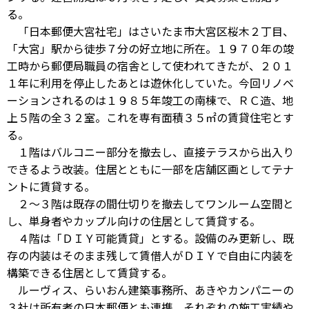
る。
「日本郵便大宮社宅」はさいたま市大宮区桜木２丁目、
「大宮」駅から徒歩７分の好立地に所在。１９７０年の竣
工時から郵便局職員の宿舎として使われてきたが、２０１
１年に利用を停止したあとは遊休化していた。今回リノベ
ーションされるのは１９８５年竣工の南棟で、ＲＣ造、地
上５階の全３２室。これを専有面積３５㎡の賃貸住宅とす
る。
１階はバルコニー部分を撤去し、直接テラスから出入り
できるよう改装。住居とともに一部を店舗区画としてテナ
ントに賃貸する。
２～３階は既存の間仕切りを撤去してワンルーム空間と
し、単身者やカップル向けの住居として賃貸する。
４階は「ＤＩＹ可能賃貸」とする。設備のみ更新し、既
存の内装はそのまま残して賃借人がＤＩＹで自由に内装を
構築できる住居として賃貸する。
ルーヴィス、らいおん建築事務所、あきやカンパニーの
３社は所有者の日本郵便とも連携。それぞれの施工実績や