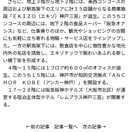
さらに、地上３階から地下２階には、東西コンコースの
周辺および駅高架下のエリアに計３５店舗からなる商業施
設「ＥＫＩＺＯ（エキゾ）神戸三宮」が誕生。このうちコ
ンコースの周辺には、地下２階の食品スーパー「阪急オア
シス」など、仕事帰りのほか、観光やショッピングの合間
にも気軽に立ち寄れる物販・サービス店をラインアップし
た。一方の駅高架下には、飲食店を中心に個性豊かな地元
内外の名店を誘致し、エキゾチックで賑わいあふれる新し
い横丁街を形成する。
４階～１５階には１フロア約６００㎡のオフィスが誕
生。このうち１５階には、神戸市が知的交流拠点「ＡＮＣ
ＨＯＲ ＫＯＢＥ（アンカー神戸）」を開設する。
１７～２８階には阪急阪神ホテルズ（大阪市北区）が運
営する宿泊主体型ホテル「レムプラス神戸三宮」が開業す
る。
←前の記事
記事一覧へ
次の記事→