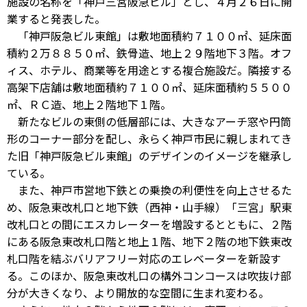
施設の名称を「神戸三宮阪急ビル」とし、４月２６日に開
業すると発表した。
「神戸阪急ビル東館」は敷地面積約７１００㎡、延床面
積約２万８８５０㎡、鉄骨造、地上２９階地下３階。オフ
ィス、ホテル、商業等を用途とする複合施設だ。隣接する
高架下店舗は敷地面積約７１００㎡、延床面積約５５００
㎡、ＲＣ造、地上２階地下１階。
新たなビルの東側の低層部には、大きなアーチ窓や円筒
形のコーナー部分を配し、永らく神戸市民に親しまれてき
た旧「神戸阪急ビル東館」のデザインのイメージを継承し
ている。
また、神戸市営地下鉄との乗換の利便性を向上させるた
め、阪急東改札口と地下鉄（西神・山手線）「三宮」駅東
改札口との間にエスカレーターを増設するとともに、２階
にある阪急東改札口階と地上１階、地下２階の地下鉄東改
札口階を結ぶバリアフリー対応のエレベーターを新設す
る。このほか、阪急東改札口の構外コンコースは吹抜け部
分が大きくなり、より開放的な空間に生まれ変わる。