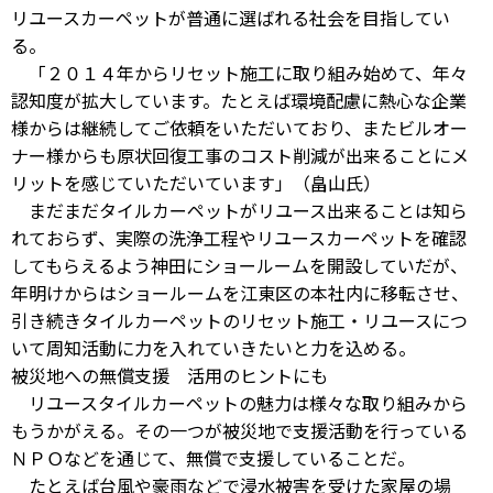
リユースカーペットが普通に選ばれる社会を目指してい
る。
「２０１４年からリセット施工に取り組み始めて、年々
認知度が拡大しています。たとえば環境配慮に熱心な企業
様からは継続してご依頼をいただいており、またビルオー
ナー様からも原状回復工事のコスト削減が出来ることにメ
リットを感じていただいています」（畠山氏）
まだまだタイルカーペットがリユース出来ることは知ら
れておらず、実際の洗浄工程やリユースカーペットを確認
してもらえるよう神田にショールームを開設していだが、
年明けからはショールームを江東区の本社内に移転させ、
引き続きタイルカーペットのリセット施工・リユースにつ
いて周知活動に力を入れていきたいと力を込める。
被災地への無償支援 活用のヒントにも
リユースタイルカーペットの魅力は様々な取り組みから
もうかがえる。その一つが被災地で支援活動を行っている
ＮＰＯなどを通じて、無償で支援していることだ。
たとえば台風や豪雨などで浸水被害を受けた家屋の場