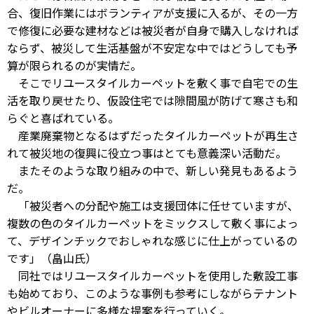
合、復旧作業にはボランティアが支援に入るが、その一方
で修復に必要な建材などは被災者が自身で購入しなければ
ならず、被災して生活基盤が不安定な中ではどうしても予
算が限られるのが実情だ。
そこでリユースタイルカーペットを敷く事で自宅での生
活を取り戻せたり、仮設住宅では隙間風が防げて寒さも和
らぐと喜ばれている。
産業廃棄物となるはずだったタイルカーペットが再生さ
れて被災地の復興に役立つ事はとても意義深い活動だ。
またそのような取り組みの中で、新しい発見もあるよう
だ。
「被災者への分配や施工は支援団体に任せていますが、
複数の色のタイルカーペットをミックスして敷く事によっ
て、デザインチックでおしゃれな感じに仕上がっているの
です」（畠山氏）
同社ではリユースタイルカーペットを使用した敷設工事
も始めており、このような事例も参考にしながらテナント
やビルオーナーに多様な提案を行っていく。