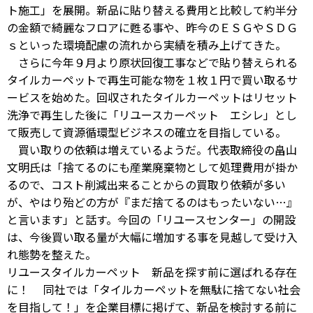
ト施工」を展開。新品に貼り替える費用と比較して約半分
の金額で綺麗なフロアに甦る事や、昨今のＥＳＧやＳＤＧ
ｓといった環境配慮の流れから実績を積み上げてきた。
さらに今年９月より原状回復工事などで貼り替えられる
タイルカーペットで再生可能な物を１枚１円で買い取るサ
ービスを始めた。回収されたタイルカーペットはリセット
洗浄で再生した後に「リユースカーペット エシレ」とし
て販売して資源循環型ビジネスの確立を目指している。
買い取りの依頼は増えているようだ。代表取締役の畠山
文明氏は「捨てるのにも産業廃棄物として処理費用が掛か
るので、コスト削減出来ることからの買取り依頼が多い
が、やはり殆どの方が『まだ捨てるのはもったいない…』
と言います」と話す。今回の「リユースセンター」の開設
は、今後買い取る量が大幅に増加する事を見越して受け入
れ態勢を整えた。
リユースタイルカーペット 新品を探す前に選ばれる存在
に！ 同社では「タイルカーペットを無駄に捨てない社会
を目指して！」を企業目標に掲げて、新品を検討する前に