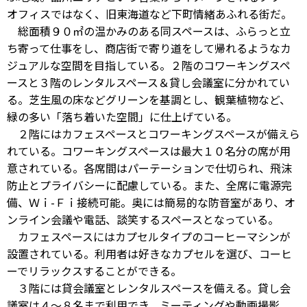
オフィスではなく、旧東海道など下町情緒あふれる街だ。
総面積９０㎡の温かみのある同スペースは、ふらっと立
ち寄って仕事をし、商店街で寄り道をして帰れるようなカ
ジュアルな空間を目指している。２階のコワーキングスペ
ースと３階のレンタルスペース＆貸し会議室に分かれてい
る。芝生風の床などグリーンを基調とし、観葉植物など、
緑の多い「落ち着いた空間」に仕上げている。
２階にはカフェスペースとコワーキングスペースが備えら
れている。コワーキングスペースは最大１０名分の席が用
意されている。各席間はパーテーションで仕切られ、飛沫
防止とプライバシーに配慮している。また、全席に電源完
備、Ｗｉ-Ｆｉ接続可能。奥には簡易的な防音室があり、オ
ンライン会議や電話、談笑するスペースとなっている。
カフェスペースにはカプセルタイプのコーヒーマシンが
設置されている。利用者は好きなカプセルを選び、コーヒ
ーでリラックスすることができる。
３階には貸会議室とレンタルスペースを備える。貸し会
議室は４～８名まで利用でき、ミーティングや動画撮影、