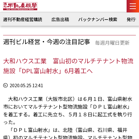
週刊不動産経営購読
広告出稿
バックナンバー検索
発行
週刊ビル経営・今週の注目記事
毎週月曜日更新
大和ハウス工業 富山初のマルチテナント物流
施設「DPL富山射水」6月着工へ
2020.05.25 12:41
大和ハウス工業（大阪市北区）は６月１日、富山県射水
市においてマルチテナント型物流施設「ＤＰＬ富山射水」
を着工する。着工に先立ち、５月１８日に起工式を執り行
った。
「ＤＰＬ富山射水」は、北陸（富山県、石川県、福井
県）初のマルチテナント型物流施設。マルチテナント型物