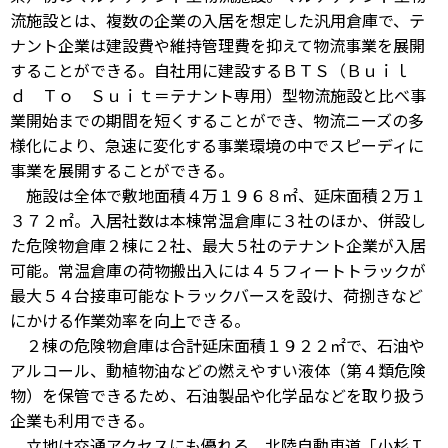
流施設とは、複数の企業の入居を想定した汎用倉庫で、テ
ナント企業は建設費や維持管理費を抑えて物流事業を展開
することができる。自社用に建設するＢＴＳ（Ｂｕｉｌ
ｄ Ｔｏ Ｓｕｉｔ＝テナント専用）型物流施設と比べ事
業開始までの期間を短くすることができ、物流ニーズの多
様化により、急速に変化する事業環境の中でスピーディに
事業を展開することができる。
施設は全体で敷地面積４万１９６８㎡、延床面積２万１
３７２㎡。入居社数は本棟常温倉庫に３社のほか、併設し
た危険物倉庫２棟に２社、最大５社のテナント企業が入居
可能。常温倉庫の荷物搬出入には４５フィートトラックが
最大５４台接車可能なトラックバースを設け、荷捌きなど
にかける作業効率を向上できる。
２棟の危険物倉庫は合計延床面積１９２２㎡で、石油や
アルコール、動植物油などの燃えやすい液体（第４類危険
物）を保管できるため、石油製品や化学品などを取り扱う
企業も利用できる。
立地は交通アクセスにも優れる。北陸自動車道「小杉Ｉ