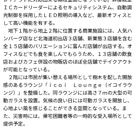
ＩＣカードリーダーによるセキュリティシステム、自動調
光制御を採用したＬＥＤ照明の導入など、最新オフィスと
して高い機能を有する。
地下１階から地上２階に位置する商業施設には、人気ハ
ンバーグ店など北海道初出店３店舗、新業態３店舗を含む
全１５店舗のバリエーションに富んだ店舗が出店する。オ
フィスなどでも食を楽しんでもらうため、１３店舗の飲食
店およびカフェ併設の物販店のほぼ全店舗でテイクアウト
が可能となっている。
２階には市民が集い憩える場所として樹木を配した開放
感のあるラウンジ「ｉｃｏｉ Ｌｏｕｎｇｅ（イコイラウ
ンジ）」を整備した。同ラウンジには高さ７ｍの大型の可
動ガラスを設置。気候の良い日には可動ガラスを開放し、
心地よい風を感じることができる空間となっている。ま
た、災害時には、帰宅困難者等の一時的な受入場所として
提供予定。