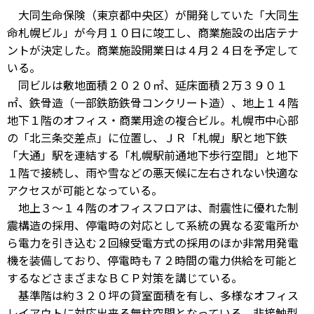
大同生命保険（東京都中央区）が開発していた「大同生
命札幌ビル」が今月１０日に竣工し、商業施設の出店テナ
ントが決定した。商業施設開業日は４月２４日を予定して
いる。
同ビルは敷地面積２０２０㎡、延床面積２万３９０１
㎡、鉄骨造（一部鉄筋鉄骨コンクリート造）、地上１４階
地下１階のオフィス・商業用途の複合ビル。札幌市中心部
の「北三条交差点」に位置し、ＪＲ「札幌」駅と地下鉄
「大通」駅を連結する「札幌駅前通地下歩行空間」と地下
１階で接続し、雨や雪などの悪天候に左右されない快適な
アクセスが可能となっている。
地上３～１４階のオフィスフロアは、耐震性に優れた制
震構造の採用、停電時の対応として系統の異なる変電所か
ら電力を引き込む２回線受電方式の採用のほか非常用発電
機を装備しており、停電時も７２時間の電力供給を可能と
するなどさまざまなＢＣＰ対策を講じている。
基準階は約３２０坪の貸室面積を有し、多様なオフィス
レイアウトに対応出来る無柱空間となっている。非接触型