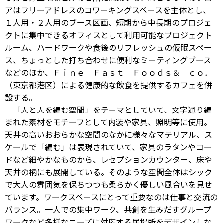
アはフリーアドレスのコワーキングスペースを主体とし、
１人用・２人用のブース区画、短期から中長期のプロジェ
クトに集中できるオフィスとして利用可能なプロジェクト
ルーム、ハードワークや食後のリフレッシュの仮眠スペー
ス、ちょっとした打ち合わせに便利なミーティングブース
などのほか、Ｆｉｎｅ Ｆａｓｔ Ｆｏｏｄｓ＆ ｃｏ．
（東京都港区）による健康的な飲食を提供するカフェを併
設する。
「人と人を編む空間」をテーマとしていて、文字通り編
まれた素材をモチーフとして内装や家具、照明等に使用。
天井の高いおおらかな空間のなかに様々なマテリアル、ス
ケールで「編む」は表現されていて、家具のラタンやコー
ドなど細やかなものから、レセプションカウンター、床や
天井の柄にも展開している。そのような空間全体はシック
で大人の雰囲気を保ちつつも柔らかく優しい風合いを見せ
ています。ワークスペースにとって重要なのは仕事と交流の
バランス。一人での集中ワーク、共創を生みだすグループ
ワークなど多様なニーズに対応する居場所をデザインしな