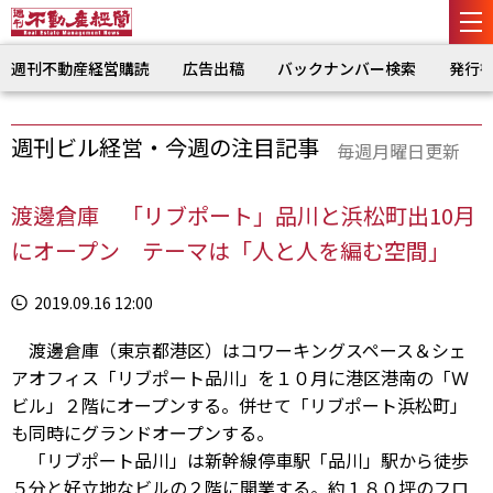
週刊不動産経営購読
広告出稿
バックナンバー検索
発行
週刊ビル経営・今週の注目記事
毎週月曜日更新
渡邊倉庫 「リブポート」品川と浜松町出10月
にオープン テーマは「人と人を編む空間」
2019.09.16 12:00
渡邊倉庫（東京都港区）はコワーキングスペース＆シェ
アオフィス「リブポート品川」を１０月に港区港南の「Ｗ
ビル」２階にオープンする。併せて「リブポート浜松町」
も同時にグランドオープンする。
「リブポート品川」は新幹線停車駅「品川」駅から徒歩
５分と好立地なビルの２階に開業する。約１８０坪のフロ