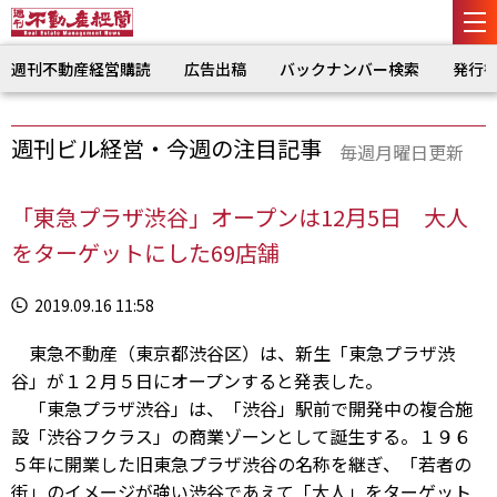
週刊不動産経営購読
広告出稿
バックナンバー検索
発行
週刊ビル経営・今週の注目記事
毎週月曜日更新
「東急プラザ渋谷」オープンは12月5日 大人
をターゲットにした69店舗
2019.09.16 11:58
東急不動産（東京都渋谷区）は、新生「東急プラザ渋
谷」が１２月５日にオープンすると発表した。
「東急プラザ渋谷」は、「渋谷」駅前で開発中の複合施
設「渋谷フクラス」の商業ゾーンとして誕生する。１９６
５年に開業した旧東急プラザ渋谷の名称を継ぎ、「若者の
街」のイメージが強い渋谷であえて「大人」をターゲット