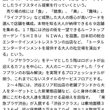
としたライフスタイル提案を行っていくという。
売り場の核には「食」、「健康」、「美」、「趣味」、
「ライフプラン」など成熟した大人の感心が高いワードを
選んで店舗を構成。本物を知る大人が納得できる６９店舗
を集める。１７階には渋谷の街を一望できるルーフトップ
ガーデン「ＳＨＩＢＵ ＮＩＷＡ」を設置。日本初の総合
エンターテインメントレストランの出店など、「トータル
エンターテインメントを提供する大人の社交場を演出す
る」という。
「シブヤラウンジ」をテーマとした５階はロボットが出
迎えるカフェを中心に、大人のニーズにマッチした「ライ
フプランのお悩み解決」を実現するプロフェッショナルが
揃う、これまでにないスタイルのサービスフロアとする。
２～４階には、渋谷エリア初出店の老舗ブランドから大
人をターゲットとした新業態店舗など、心と身体の美と健
康にこだわる大人達を満足させる品揃えを目指す。 「東
急プラザ渋谷」が入居する「渋谷フクラス」は敷地面積３
３３６㎡、延べ床面積５万８９７０㎡、地上１８階地下４