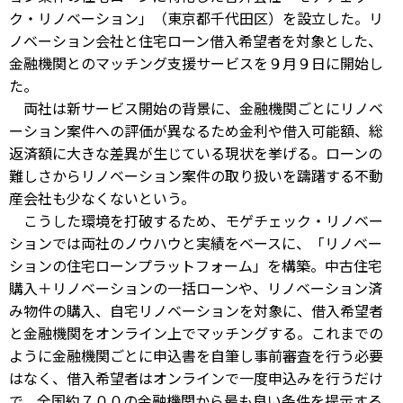
ク・リノベーション」（東京都千代田区）を設立した。リ
ノベーション会社と住宅ローン借入希望者を対象とした、
金融機関とのマッチング支援サービスを９月９日に開始し
た。
両社は新サービス開始の背景に、金融機関ごとにリノベ
ーション案件への評価が異なるため金利や借入可能額、総
返済額に大きな差異が生じている現状を挙げる。ローンの
難しさからリノベーション案件の取り扱いを躊躇する不動
産会社も少なくないという。
こうした環境を打破するため、モゲチェック・リノベー
ションでは両社のノウハウと実績をベースに、「リノベー
ションの住宅ローンプラットフォーム」を構築。中古住宅
購入＋リノベーションの一括ローンや、リノベーション済
み物件の購入、自宅リノベーションを対象に、借入希望者
と金融機関をオンライン上でマッチングする。これまでの
ように金融機関ごとに申込書を自筆し事前審査を行う必要
はなく、借入希望者はオンラインで一度申込みを行うだけ
で、全国約７００の金融機関から最も良い条件を提示する