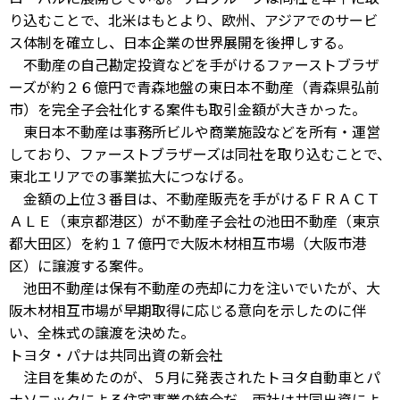
り込むことで、北米はもとより、欧州、アジアでのサービ
ス体制を確立し、日本企業の世界展開を後押しする。
不動産の自己勘定投資などを手がけるファーストブラザ
ーズが約２６億円で青森地盤の東日本不動産（青森県弘前
市）を完全子会社化する案件も取引金額が大きかった。
東日本不動産は事務所ビルや商業施設などを所有・運営
しており、ファーストブラザーズは同社を取り込むことで、
東北エリアでの事業拡大につなげる。
金額の上位３番目は、不動産販売を手がけるＦＲＡＣＴ
ＡＬＥ（東京都港区）が不動産子会社の池田不動産（東京
都大田区）を約１７億円で大阪木材相互市場（大阪市港
区）に譲渡する案件。
池田不動産は保有不動産の売却に力を注いでいたが、大
阪木材相互市場が早期取得に応じる意向を示したのに伴
い、全株式の譲渡を決めた。
トヨタ・パナは共同出資の新会社
注目を集めたのが、５月に発表されたトヨタ自動車とパ
ナソニックによる住宅事業の統合だ。両社は共同出資によ