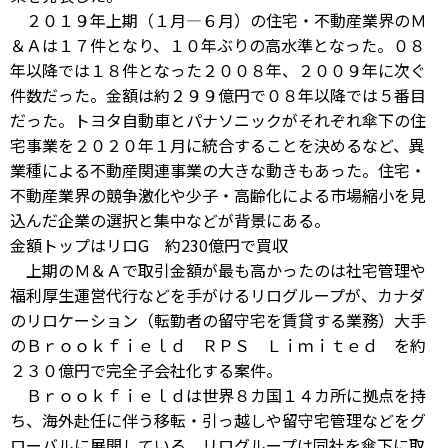
２０１９年上期（１月―６月）の住宅・不動産業界のＭ
＆Ａは１７件となり、１０年ぶりの高水準となった。０８
年以降では１８件となった２００８年、２００９年に次ぐ
件数だった。金額は約２９９億円で０８年以降では５番目
だった。トヨタ自動車とパナソニックがそれぞれ傘下の住
宅事業を２０２０年１月に統合することを決めるなど、異
業種による不動産関連事業の大きな動きもあった。住宅・
不動産業界の競争激化や少子・高齢化による市場縮小を見
込んだ企業の選択と集中などが背景にある。
金額トップはリロG 約230億円で買収
上期のＭ＆Ａで取引金額が最も高かったのは社宅管理や
福利厚生運営代行などを手がけるリログループが、カナダ
のリロケーション（転勤者の留守宅を賃貸する業務）大手
のＢｒｏｏｋｆｉｅｌｄ ＲＰＳ Ｌｉｍｉｔｅｄ を約
２３０億円で完全子会社化する案件。
Ｂｒｏｏｋｆｉｅｌｄは世界８カ国１４カ所に拠点を持
ち、海外赴任に伴う移転・引っ越しや留守宅管理などをグ
ローバルに展開している。リログループは同社を傘下に取