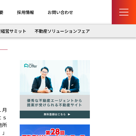
要
採用情報
お問い合わせ
産経営サミット
不動産ソリューションフェア
１月
ｔｓ
地所
）」