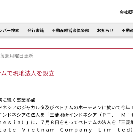
会社概
ンバー検索
発行書籍
不動産経営者倶楽部
お知らせ
不動
毎週月曜日更新
ナムで現地法人を設立
湾に続く事業拠点
ネシアのジャカルタ及びベトナムのホーチミンに於いて今年
インドネシアの法人を「三菱地所インドネシア（ＰＴ． Ｍｉ
ｎｅｓｉａ）」に、７月８日をもってベトナムの法人を「三菱
ｔａｔｅ Ｖｉｅｔｎａｍ Ｃｏｍｐａｎｙ Ｌｉｍｉｔｅｄ