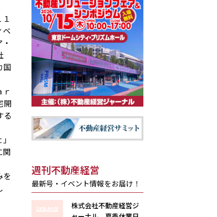
１１
ィベ
ア・
社
カ国
ａｒ
宅開
する
ｔ」
に関
週刊不動産経営
みを
最新号・イベント情報をお届け！
し
株式会社不動産経営ジ
ャーナル 夏季休業日