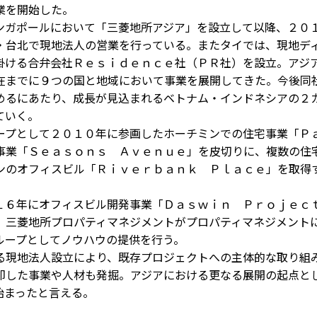
業を開始した。
ガポールにおいて「三菱地所アジア」を設立して以降、２０
・台北で現地法人の営業を行っている。またタイでは、現地デ
掛ける合弁会社Ｒｅｓｉｄｅｎｃｅ社（ＰＲ社）を設立。アジ
在までに９つの国と地域において事業を展開してきた。今後同
めるにあたり、成長が見込まれるベトナム・インドネシアの２
ていく。
プとして２０１０年に参画したホーチミンでの住宅事業「Ｐ
事業「Ｓｅａｓｏｎｓ Ａｖｅｎｕｅ」を皮切りに、複数の住
ンのオフィスビル「Ｒｉｖｅｒｂａｎｋ Ｐｌａｃｅ」を取得
６年にオフィスビル開発事業「Ｄａｓｗｉｎ Ｐｒｏｊｅｃ
、三菱地所プロパティマネジメントがプロパティマネジメント
ループとしてノウハウの提供を行う。
現地法人設立により、既存プロジェクトへの主体的な取り組
即した事業や人材も発掘。アジアにおける更なる展開の起点と
始まったと言える。