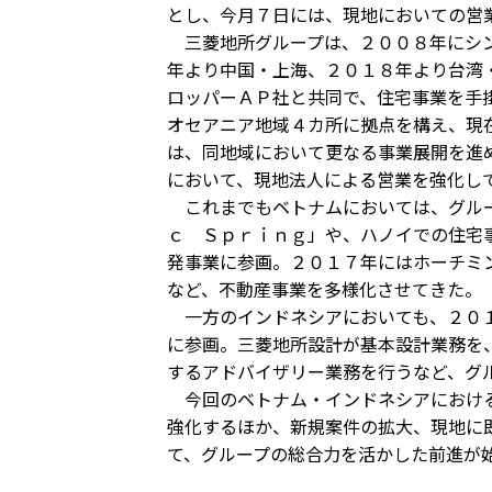
とし、今月７日には、現地においての営
三菱地所グループは、２００８年にシン
年より中国・上海、２０１８年より台湾
ロッパーＡＰ社と共同で、住宅事業を手
オセアニア地域４カ所に拠点を構え、現
は、同地域において更なる事業展開を進
において、現地法人による営業を強化し
これまでもベトナムにおいては、グルー
ｃ Ｓｐｒｉｎｇ」や、ハノイでの住宅
発事業に参画。２０１７年にはホーチミ
など、不動産事業を多様化させてきた。
一方のインドネシアにおいても、２０１
に参画。三菱地所設計が基本設計業務を
するアドバイザリー業務を行うなど、グ
今回のベトナム・インドネシアにおける
強化するほか、新規案件の拡大、現地に
て、グループの総合力を活かした前進が