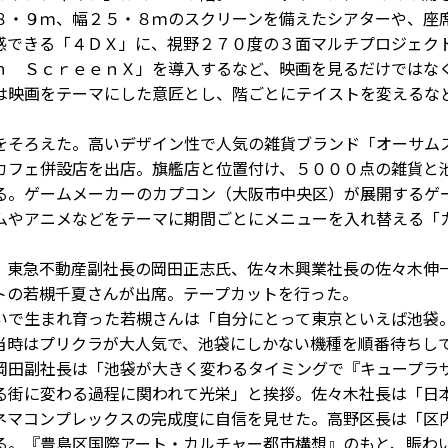
８・９ｍ、幅２５・８ｍのスクリーンを備えたシアターや、座
感できる「４ＤＸ」に、視野２７０度の３面マルチプロジェク
ｈ ＳｃｒｅｅｎＸ」を導入するなど、映画を見るだけではな
は映画をテーマにした意匠とし、階ごとにテイストを変えるな
そろえた。高いデザイン性で人気の雑貨ブランド「オーサム
カフェ併設店を出店。旗艦店と位置付け、５０００点の雑貨と
る。ゲームメーカーのカプコン（大阪市中央区）が展開するゲ
ムやアニメなどをテーマに期間ごとにメニューを入れ替える「
東急不動産副社長の岡田正志氏、佐々木興業社長の佐々木伸
トの若槻千夏さんが出席。テープカットを行った。
で生まれ育った若槻さんは「自分にとって東京といえば池袋
当時はプリクラが大人気で、池袋にしかない機種を順番待ちし
岡田副社長は「池袋が大きく変わるタイミングで『キュープラ
る街に変わる過程に関われて光栄」と挨拶。佐々木社長は「日
ネマコンプレックスの完成度に自信を見せた。高野区長は「区
る。『豊島区国際アート・カルチャー都市構想』のもと、賑わ