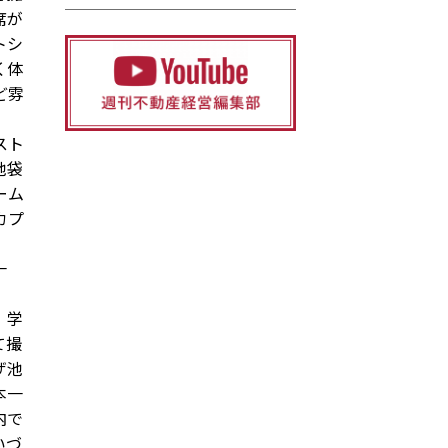
席が
トシ
く体
ど雰
スト
池袋
ーム
カプ
一
。学
て撮
ザ池
本一
内で
いづ