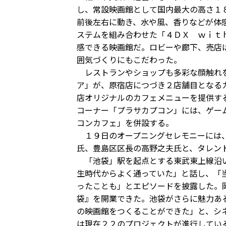
し、常設映画館として国内最大の高さ１
前後左右に動き、水や風、香りなどが体
ステムを組み合わせた「４ＤＸ ｗｉｔ
感できる映画館だ。ロビーや廊下、売店
囲気づくりにもこだわった。
レストランやショップも多彩な顔触れを
ア」が、原宿店につづき２店舗目となる
店オリジナルのカフェメニューを提供す
コーナー「プラサカプコン」には、ゲー
コンカフェ」を併設する。
１９日のオープニングセレモニーには、
氏、豊島区区長の高野之夫氏と、タレン
「池袋」駅を起点とする東武東上線沿い
生時代からよく通っていた」と話し、「
ったことも」とエピソードを披露した。
袋』を開業できた。池袋がさらに魅力あ
の映画館をつくることができた」と、シ
は現在２２のプロジェクトが進行してい