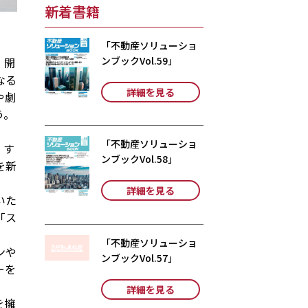
新着書籍
「不動産ソリューショ
ンブックVol.59」
。開
なる
詳細を見る
や劇
う。
「不動産ソリューショ
」す
ンブックVol.58」
を新
詳細を見る
いた
「ス
「不動産ソリューショ
ンや
ンブックVol.57」
ーを
詳細を見る
を擁