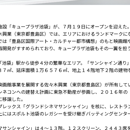
設「キュープラザ池袋」が、７月１９日にオープンを迎えた
木興業（東京都豊島区）では、エリアにおけるランドマークに
では「豊島区国際アート・カルチャー都市構想」のもと映画館
再開発がすすめられており、キュープラザ池袋もその一翼を担
池袋」駅から徒歩４分の繁華なエリア。「サンシャイン通り
３７㎡、延床面積１万６５７６㎡、地上１４階地下２階の建物
画館事業を展開する佐々木興業（東京都豊島区）が所有して
シネコンへの建替え計画に東急不動産が参画し、２０１６年の
に移譲した。
レックス「グランドシネマサンシャイン」を核に、レストラ
上にはスポルト池袋のレガシーを受け継ぎバッティングセンタ
サンシャイン」は４～１３階。１２スクリーン、２４４３席