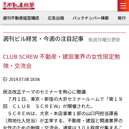
週刊不動産経営購読
広告出稿
バックナンバー検索
発行
週刊ビル経営・今週の注目記事
毎週月曜日更新
CLUB SCREW 不動産・建設業界の女性限定勉
強・交流会
2019.07.08 18:06
民法改正テーマのセミナーを熱心に聴講
７月１日、東京・新宿の大京セミナールームで「第１９
回 ＣＬＵＢ ＳＣＲＥＷ」が開催された。
ＳＣＲＥＷは、大京・本店事業１部の山口円担当課長
（用地仕入担当）が主宰する、不動産・建設と関連業界の
女性のための勉強・交流会。通常は３０人程度が集まるこ