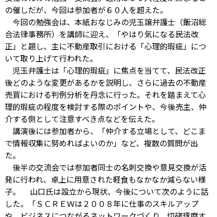
の催しだが、今回は参加者が６０人を超えた。
今回の勉強会は、本紙おなじみの児玉譲弁護士（飯沼総
合法律事務所）を講師に迎え、「やはり気になる民法改
正」と題し、主に不動産取引における「心理的瑕疵」につ
いて取り上げて行われた。
児玉弁護士は「心理的瑕疵」に焦点を当てて、民法改正
後どのような変更があるかを説明し、さらに過去の不動産
売買における判例分析を丹念に行った。それを踏まえて心
理的瑕疵の程度を検討する際のポイントや、今後売主、仲
介する側として注意すべき点などを伝えた。
講演後には参加者から、「仲介する立場として、どこま
で情報収集に努めればよいのか」など、複数の質問が出
た。
後半の交流会では参加者同士の名刺交換や意見交換が活
発に行われ、卓上に用意された軽食もなかなか減らない様
子。 山口氏は設立から現状、今後について次のように話
した。「ＳＣＲＥＷは２００８年に仕事のスキルアップ
や、ビジネスにつながるネットワークづくり、切磋琢磨す