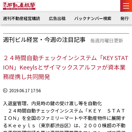
週刊不動産経営購読
広告出稿
バックナンバー検索
発行
週刊ビル経営・今週の注目記事
毎週月曜日更新
２４時間自動チェックインシステム「KEY STAT
ION」Keeylsとザイマックスアルファが資本業
務提携し共同開発
2019.06.17 17:56
入退室管理、内見時の鍵の受け渡し等を自動化
２４時間自動チェックインシステム「ＫＥＹ ＳＴＡＴ
ＩＯＮ」を全国のファミリーマートや不動産物件に展開す
るＫｅｅｙｌｓ（東京都渋谷区）は、２０００棟超の不動