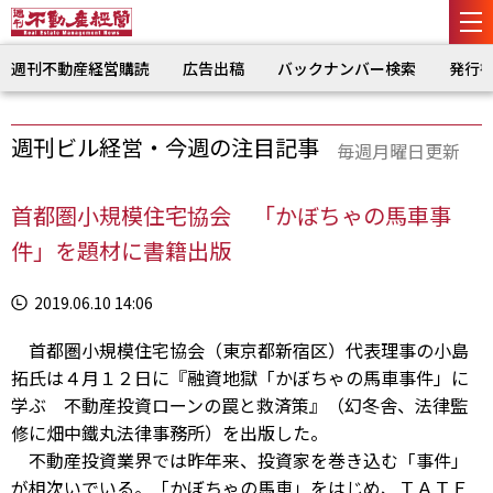
週刊不動産経営購読
広告出稿
バックナンバー検索
発行
週刊ビル経営・今週の注目記事
毎週月曜日更新
首都圏小規模住宅協会 「かぼちゃの馬車事
件」を題材に書籍出版
2019.06.10 14:06
首都圏小規模住宅協会（東京都新宿区）代表理事の小島
拓氏は４月１２日に『融資地獄「かぼちゃの馬車事件」に
学ぶ 不動産投資ローンの罠と救済策』（幻冬舎、法律監
修に畑中鐵丸法律事務所）を出版した。
不動産投資業界では昨年来、投資家を巻き込む「事件」
が相次いでいる。「かぼちゃの馬車」をはじめ、ＴＡＴＥ