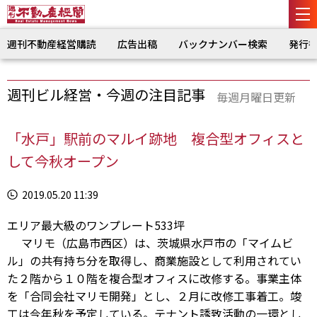
週刊不動産経営購読
広告出稿
バックナンバー検索
発行
週刊ビル経営・今週の注目記事
毎週月曜日更新
「水戸」駅前のマルイ跡地 複合型オフィスと
して今秋オープン
2019.05.20 11:39
エリア最大級のワンプレート533坪
マリモ（広島市西区）は、茨城県水戸市の「マイムビ
ル」の共有持ち分を取得し、商業施設として利用されてい
た２階から１０階を複合型オフィスに改修する。事業主体
を「合同会社マリモ開発」とし、２月に改修工事着工。竣
工は今年秋を予定している。テナント誘致活動の一環とし