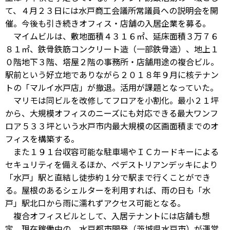
て、４月２３日には水戸商工会議所常議員への説明会を開
催。今後も引き続きオフィス・店舗の入居企業を募る。
マイムビルは、敷地面積４３１６㎡、延床面積３万７６
８１㎡、鉄骨鉄筋コンクリート造（一部鉄骨造）、地上１
０階地下３階、塔屋２階の事務所・店舗用途の複合ビル。
駅前という好立地でありながら２０１８年９月に核テナン
トの「マルイ水戸店」が撤退。活用が課題となっていた。
マリモは同ビルを改修してフロアを小割化。最小２１坪
から、大規模オフィスのニーズにも対応できる最大ワンフ
ロア５３３坪という水戸市内最大規模の区画面積までのオ
フィスを構築する。
また１９１台収容可能な駐車場やＩＣカードキーによる
セキュリティを備えるほか、ペデストリアンデッキにより
「水戸」駅と直結し徒歩約１分で駅まで行くことができ
る。屋根のあるシェルターを利用すれば、雨の日も「水
戸」駅北口から雨に濡れずアクセス可能となる。
複合オフィスビルとして、入居テナントには店舗も想
定。現在稼働中の、水戸都市開発（茨城県水戸市）が運営