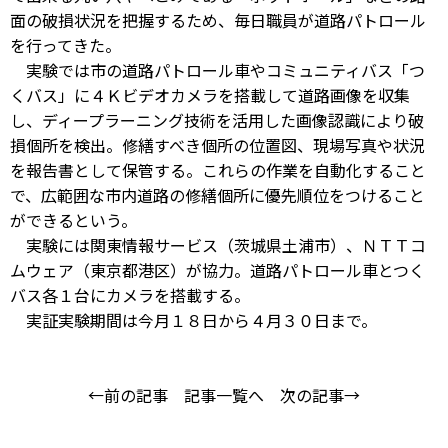
面の破損状況を把握するため、毎日職員が道路パトロール
を行ってきた。
実験では市の道路パトロール車やコミュニティバス「つ
くバス」に４Ｋビデオカメラを搭載して道路画像を収集
し、ディープラーニング技術を活用した画像認識により破
損個所を検出。修繕すべき個所の位置図、現場写真や状況
を報告書として保管する。これらの作業を自動化すること
で、広範囲な市内道路の修繕個所に優先順位をつけること
ができるという。
実験には関東情報サービス（茨城県土浦市）、ＮＴＴコ
ムウェア（東京都港区）が協力。道路パトロール車とつく
バス各１台にカメラを搭載する。
実証実験期間は今月１８日から４月３０日まで。
←前の記事
記事一覧へ
次の記事→