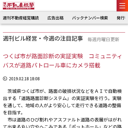
週刊不動産経営購読
広告出稿
バックナンバー検索
発行
週刊ビル経営・今週の注目記事
毎週月曜日更新
つくば市が路面診断の実証実験 コミュニティ
バスが道路パトロール車にカメラ搭載
2019.02.18 18:08
茨城県つくば市が、路面の破損状況などをＡＩで自動検
出する「道路路面診断システム」の実証実験を行う。実験
を通して、地域の人がより安心して走行できる道路の整備
を目指す。
市は道路のひび割れやアスファルト道路の表層がはがれ
て出来る丸い穴やへこみである「ポットホール」などの路