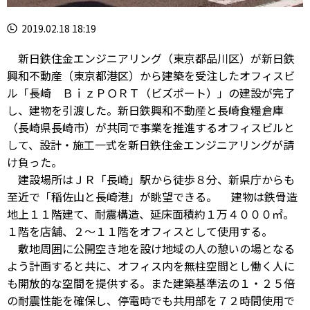
2019.02.18 18:19
新日鉄住金エンジニアリング（東京都品川区）が新日鉄
興和不動産（東京都港区）から建築を受注したオフィスビ
ル「長崎 ＢｉｚＰＯＲＴ（ビズポート）」の建設が完了
し、建物を引渡した。新日鉄興和不動産と長崎食糧倉庫
（長崎県長崎市）が共同で事業を推進するオフィスビルと
して、設計・施工一式を新日鉄住金エンジニアリングが請
け負った。
建設場所はＪＲ「長崎」駅から徒歩８分、新県庁からも
至近で「稲佐山と長崎港」が眺望できる。 建物は鉄骨造
地上１１階建て、耐震構造、延床面積約１万４０００㎡。
１階を店舗、２～１１階をオフィスとして使用する。
敷地周囲に公開空き地を設け地域の人の憩いの場となる
よう計画すると共に、オフィス内を無柱空間とし働く人に
も開放的な空間を提供する。また建築基準法の１・２５倍
の耐震性能を確保し、停電時でも共用部を７２時間使用で