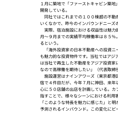
１月に築地で「ファーストキャビン築地
開発している。
同社ではこれまでの１００棟超の不動産
いくなかで、昨今のインバウンドニーズ
実際、宿泊施設における収益性は魅力的
月～９月までの実績平均稼働率は８５％
るという。
「海外投資家の日本不動産への投資ニー
も魅力的な投資物件です。当社ではアジ
は当社で再生した不動産をアジア投資家
なので高稼働を期待したい」（代表取締
施設運営はナインアワーズ（東京都港区
宿で４件目だが、今年７月に神田、来年
心に５０店舗の出店を計画している。カ
指すことで、様々なシーンにおける利用
「このような特長を魅力に感じた」と明
予測されるインバウンド。この変化にビ