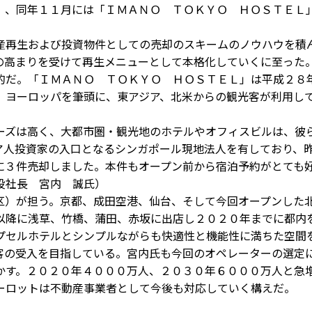
」、同年１１月には「ＩＭＡＮＯ ＴＯＫＹＯ ＨＯＳＴＥＬ
再生および投資物件としての売却のスキームのノウハウを積
の高まりを受けて再生メニューとして本格化していくに至った
だ。「ＩＭＡＮＯ ＴＯＫＹＯ ＨＯＳＴＥＬ」は平成２８
。ヨーロッパを筆頭に、東アジア、北米からの観光客が利用し
ズは高く、大都市圏・観光地のホテルやオフィスビルは、彼
ア人投資家の入口となるシンガポール現地法人を有しており、
に３件売却しました。本件もオープン前から宿泊予約がとても
役社長 宮内 誠氏）
）が担う。京都、成田空港、仙台、そして今回オープンした
以降に浅草、竹橋、蒲田、赤坂に出店し２０２０年までに都内
プセルホテルとシンプルながらも快適性と機能性に満ちた空間
客の受入を目指している。宮内氏も今回のオペレーターの選定
かす。２０２０年４０００万人、２０３０年６０００万人と急
ーロットは不動産事業者として今後も対応していく構えだ。