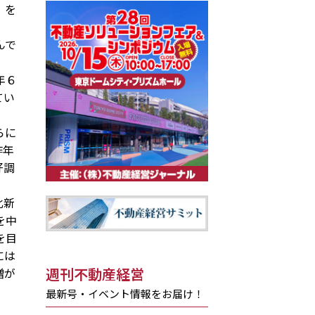
」を
んで
。
年６
てい
らに
昨年
好調
北新
を中
を目
には
週刊不動産経営
増が
最新号・イベント情報をお届け！