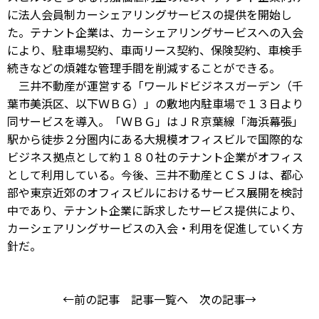
に法人会員制カーシェアリングサービスの提供を開始し
た。テナント企業は、カーシェアリングサービスへの入会
により、駐車場契約、車両リース契約、保険契約、車検手
続きなどの煩雑な管理手間を削減することができる。
三井不動産が運営する「ワールドビジネスガーデン（千
葉市美浜区、以下ＷＢＧ）」の敷地内駐車場で１３日より
同サービスを導入。「ＷＢＧ」はＪＲ京葉線「海浜幕張」
駅から徒歩２分圏内にある大規模オフィスビルで国際的な
ビジネス拠点として約１８０社のテナント企業がオフィス
として利用している。今後、三井不動産とＣＳＪは、都心
部や東京近郊のオフィスビルにおけるサービス展開を検討
中であり、テナント企業に訴求したサービス提供により、
カーシェアリングサービスの入会・利用を促進していく方
針だ。
←前の記事
記事一覧へ
次の記事→