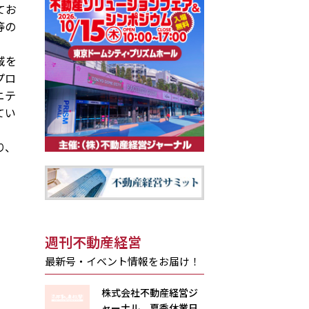
てお
等の
域を
プロ
ニテ
てい
り、
週刊不動産経営
最新号・イベント情報をお届け！
株式会社不動産経営ジ
ャーナル 夏季休業日