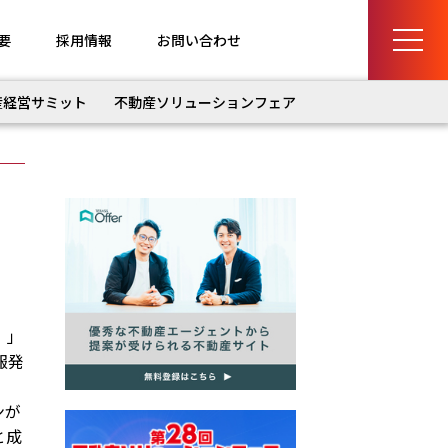
要
採用情報
お問い合わせ
産経営サミット
不動産ソリューションフェア
！」
報発
ンが
と成