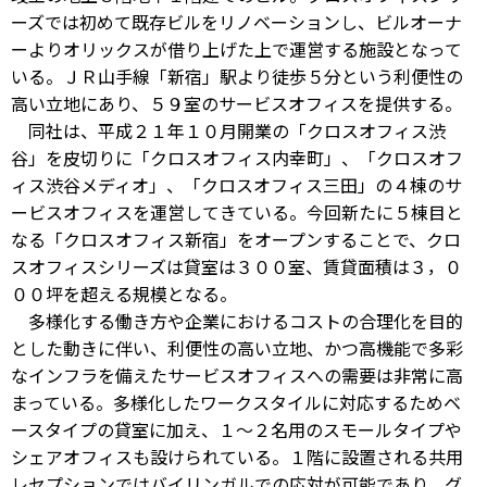
ーズでは初めて既存ビルをリノベーションし、ビルオーナ
ーよりオリックスが借り上げた上で運営する施設となって
いる。ＪＲ山手線「新宿」駅より徒歩５分という利便性の
高い立地にあり、５９室のサービスオフィスを提供する。
同社は、平成２１年１０月開業の「クロスオフィス渋
谷」を皮切りに「クロスオフィス内幸町」、「クロスオフ
ィス渋谷メディオ」、「クロスオフィス三田」の４棟のサ
ービスオフィスを運営してきている。今回新たに５棟目と
なる「クロスオフィス新宿」をオープンすることで、クロ
スオフィスシリーズは貸室は３００室、賃貸面積は３，０
００坪を超える規模となる。
多様化する働き方や企業におけるコストの合理化を目的
とした動きに伴い、利便性の高い立地、かつ高機能で多彩
なインフラを備えたサービスオフィスへの需要は非常に高
まっている。多様化したワークスタイルに対応するためベ
ースタイプの貸室に加え、１～２名用のスモールタイプや
シェアオフィスも設けられている。１階に設置される共用
レセプションではバイリンガルでの応対が可能であり、グ