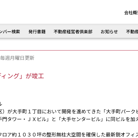
会社概
ンバー検索
発行書籍
不動産経営者倶楽部
お知らせ
不動
毎週月曜日更新
ディング」が竣工
ル
）が大手町１丁目において開発を進めてきた「大手町パーク
手門タワー・ＪＸビル」と「大手センタービル」に同ビルを加
ロア約１０３０坪の整形無柱大空間を確保した最新鋭オフィ