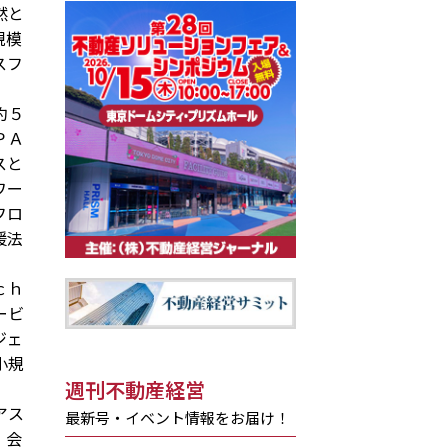
然と
規模
スフ
約５
ＰＡ
スと
ワー
フロ
援法
ｃｈ
ービ
ジェ
小規
週刊不動産経営
アス
最新号・イベント情報をお届け！
、会