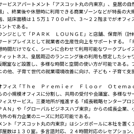
サービスアパートメント「アスコット丸の内東京」、皇居の自
場」、終業後や休憩時に利用できる商業ゾーンなどが特長の大
階、延床面積は１５万１７００㎡で、３～２２階までがオフィ
メントである。
ンジとして「ＰＡＲＫ ＬＯＵＮＧＥ」と店舗、保育所（計
サードプレイスとして就業者の生産性向上をサポートする。「
憩時間だけでなく、シーンに合わせて利用可能なワークプレイ
フィットネス、皇居周辺のランニング後の利用も想定したシャ
仮眠室など設置し、多様な時間と空間の使い方が可能である。
ニの他、子育て世代の就業環境改善に向け、子ども・子育て支
フィス「Ｔｈｅ Ｐｒｅｍｉｅｒ Ｆｌｏｏｒ Ｏｔｅｍａ
らの小規模オフィスに分割し、共用の受付や会議室、多様なサ
フィスサービス。三菱地所が推進する「成長戦略センタープロ
ＰＡＮ」や「グローバルビジネスハブ東京」からの成長企業、
内外の有力企業のニーズに対応可能である。
ント「アスコット丸の内東京」はシンガポールに本社を置く
部屋数は１３０室。多言語対応、２４時間対応のレセプション