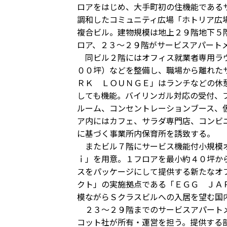
ロアをはじめ、大手町初の住機能である
調和したコミュニティ広場「ホトリア広
複合ビル。建物規模は地上２９階地下５
ロア、２３～２９階がサービスアパート
同ビル２階にはオフィス就業者専用ラウ
００坪）などを整備し、職場から離れた
ＲＫ ＬＯＵＮＧＥ」はランチなどの休
しても機能。バイリンガル対応の受付、
ルーム、コンセントレーションブース、
ア内にはカフェ、サラダ専門店、コンビ
に基づく事業所内保育所を誘致する。
またビル７階にサービス機能付小規模オ
ｉ」を用意。１フロアを最小約４０坪か
スをパッケージにして提供する新たなオ
クト」の実施拠点である「ＥＧＧ ＪＡ
模ながらＳクラスビルへの入居を望む国
２３～２９階までのサービスアパートメ
コット社が所有・運営を担う。提供する