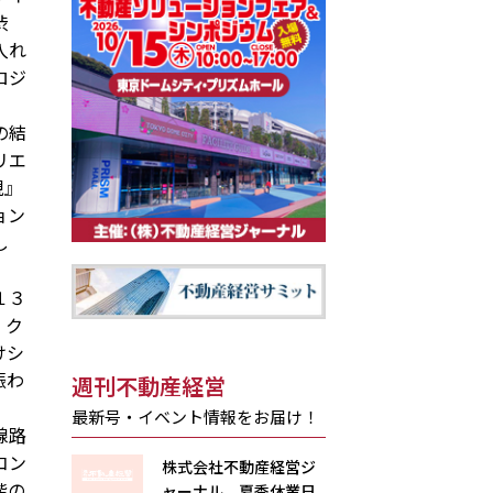
渋
入れ
ロジ
の結
リエ
現』
ョン
し
１３
・ク
けシ
賑わ
週刊不動産経営
最新号・イベント情報をお届け！
線路
コン
株式会社不動産経営ジ
階の
ャーナル 夏季休業日