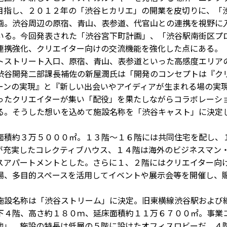
目指し、２０１２年の「渋谷ヒカリエ」の開業を皮切りに、「
画。渋谷周辺の原宿、青山、表参道、代官山との連携を視野に
いる。今回発表された「渋谷宮下町計画」、「渋谷駅南街区プ
連携強化、クリエイター向けの交流機能を強化した点にある。
ストリート入口、原宿、青山、表参道といった高感度エリア
渋谷開発二部課長補佐の新屋潤氏は「開発のコンセプトは『ク
ーンの実現』と『新しい出会いやアイディアが生まれる場の実
ったクリエイターが集い「配役」を果たしながらコラボレーシ
る。そうした想いを込めて施設名称を「渋谷キャスト」に決定
積約３万５０００㎡。１３階～１６階には共同住宅を配し、
が充実したコレクティブハウス、１４階は海外のビジネスマン
スアパートメントとした。さらに１、２階にはクリエイター向
場、多目的スペースを活用してイベントや展示会等を開催し、
設名称は「渋谷ストリーム」に決定。旧東横線渋谷駅および
下４階、高さ約１８０ｍ、延床面積約１１万６７００㎡。事業
地」。施設の特長は低層の５階に設けたオフィスロビーだ。４