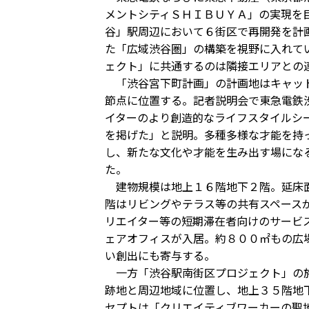
メントシティＳＨＩＢＵＹＡ」の実現を
谷」駅周辺において６街区で再開発を計
た「広域渋谷圏」の構築を視野に入れて
ェクト」に共通するのは隣接エリアとの
「渋谷宮下町計画」の計画地はキャット
節点に位置する。記者説明会で東急電鉄
イターのより創造的なライフスタイルシ
を掲げた」と説明。多種多様な才能を持
し、新たな文化や才能を生み出す場にな
た。
建物規模は地上１６階地下２階。延床面
階はリビングやテラス等の共有スペース
リエイター等の短期滞在者向けのサービ
ェアオフィスが入居。約８００㎡もの広
い創出にも寄与する。
一方「渋谷駅南街区プロジェクト」の施
跡地と周辺地域に位置し、地上３５階地
セプトは「クリエイティブワーカーの聖