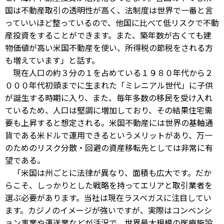
国は不動産取引の透明性が高く、法制度は世界で一番と言
っていいほど整っているので、他国に比べて低リスクで不動
産投資をすることができます。また、築年数が古くても建
物価値が高い米国不動産を使い、所得税の節税をされる方
も増えています」と話す。
現在人口の約３分の１を占めている１９８０年代から２
０００年代初頭までに生まれた「ミレニアル世代」に子供
が誕生する時期に入り、また、毎年多数の移民を受け入れ
ているため、人口は堅調に増加しており、その結果住宅需
要も上昇すると想定される。米国不動産には世界の基軸通
貨である米ドルで運用できるというメリットがあり、万一
のためのリスク分散・回避の資産移転先としては非常に有
望である。
「米国は州ごとに法律が異なり、面積も広大です。だか
らこそ、しっかりとした戦略を持ってエリアと取引業者を
選ぶ必要があります。当社は現在ラスベガスに注目してい
ます。カジノのイメージが強いですが、実際はコンベンシ
ョン事業や運送業などが活況で、世界最大規模の医療施設